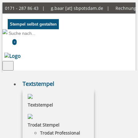
0171 - 287 86 43 |
g.baar [at] sbpotsdam.de
|
Rechnung
Stempel selbst gestalten
0
Textstempel
Textstempel
COLOP Printer R 40 Datum - 24
Stunden Kissen blau/rot
Trodat Stempel
Trodat Professional
COLOP Printer R 40 Datum - 24 Stunden Kissen