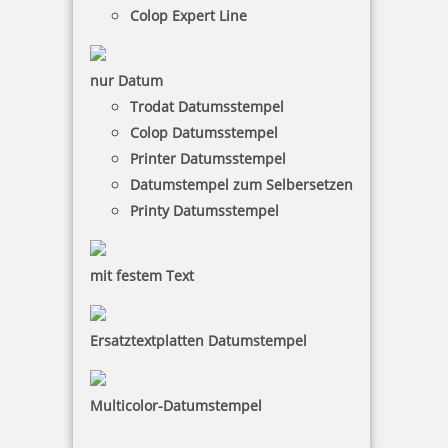
Colop Expert Line
inkl. 19 % Mwst.
nur Datum
Herstellerinformationen
Trodat Datumsstempel
Colop Datumsstempel
Printer Datumsstempel
Hersteller:
Colop
Datumstempel zum Selbersetzen
Printy Datumsstempel
COLOP Stempelerzeugung Skopek Gesellschaft m.b.H. &
Co. KG,
Dr.-Arming-Straße 5, 4600 Wels, Austria
mit festem Text
Kontakt: colop@colop.com
Ersatztextplatten Datumstempel
Colop Stempel – Stempelvielfalt ohne
Grenzen
Multicolor-Datumstempel