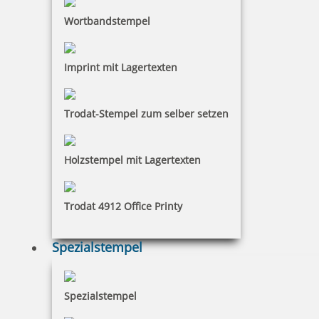
Colop Stempel gestalten Sie einfach und problemlos
Wortbandstempel
mithilfe unseres Stempel-Konfigurators.
Imprint mit Lagertexten
Erfahren Sie in diesem Video mehr über die
Produktpalette von Colop:
Trodat-Stempel zum selber setzen
Holzstempel mit Lagertexten
Trodat 4912 Office Printy
Spezialstempel
Spezialstempel