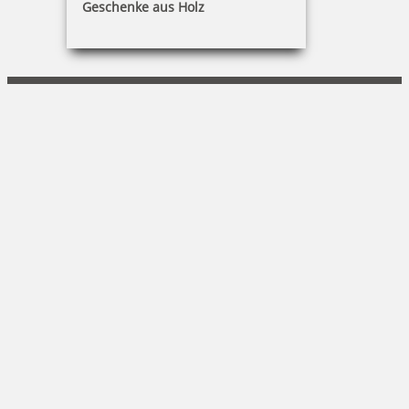
Geschenke aus Holz
Guido Baar
Am Kanal 51|14467 Potsdam
0171 - 287 86 43