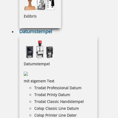
weitere Artikelbilder
Exlibris
Datumstempel
Zubehör
für COLOP Printer R 40 Datum - 24 Stunden
Kissen blau/rot - Bestellen Sie im nächsten Schritt
Datumstempel
mit eigenem Text
Colop Ersatzkissen E/R40Dater/2 zweifarbig (Printer R 40 Dater
Trodat Professional Datum
Trodat Printy Datum
Trodat Classic Handstempel
Colop Classic Line Datum
6,24 €
Colop Printer Line Dater