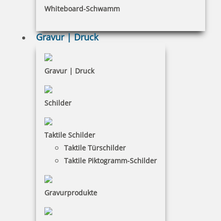
Whiteboard-Schwamm
Datenschutz
AGB
Gravur | Druck
Widerruf
Barrierefreiheit
Gravur | Druck
Vertrag widerrufen
Schilder
KUNDENBEREICH
Taktile Schilder
Mein Konto
Taktile Türschilder
Warenkorb
Taktile Piktogramm-Schilder
Kundenservice
Gravurprodukte
KONTAKT
SBP Potsdam GmbH