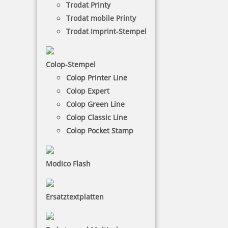
Trodat Printy
blau/rot
Trodat mobile Printy
Hersteller:
Colop
Trodat Imprint-Stempel
Max. Abdruckmaße: 40 x 40 mm
Kissenfarben: ZWEIFARBIG
Colop-Stempel
COLOP Printer R 40 Datum - 24 Stunden Kissen
Colop Printer Line
blau/rot
Colop Expert
Colop Green Line
Colop Classic Line
39,90 €
Colop Pocket Stamp
-
Modico Flash
+
Ersatztextplatten
In den Warenkorb legen