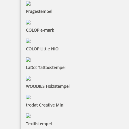
48,91 €
Prägestempel
inkl. 19 % Mwst.
COLOP e-mark
Bestellen
COLOP Little NIO
LaDot Tattoostempel
Braille Orientierungsschild WC Herren mit Piktogramm
WOODIES Holzstempel
trodat Creative Mini
48,91 €
Textilstempel
inkl. 19 % Mwst.