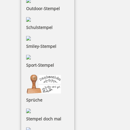
Braille Orientierungsschild 302 Marketing
Outdoor-Stempel
Schulstempel
48,91 €
Smiley-Stempel
inkl. 19 % Mwst.
Bestellen
Sport-Stempel
Sprüche
Braille Orientierungsschild Rolltreppen mit Piktogramm
Stempel doch mal