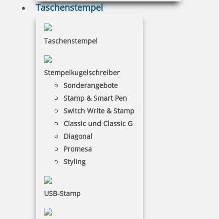
Taschenstempel
Braille Orientierungsschild 203 Einkauf
Taschenstempel
Stempelkugelschreiber
Sonderangebote
48,91 €
Stamp & Smart Pen
Switch Write & Stamp
inkl. 19 % Mwst.
Classic und Classic G
Bestellen
Diagonal
Promesa
Styling
USB-Stamp
Braille Orientierungsschild 303 Geschäftsleitung