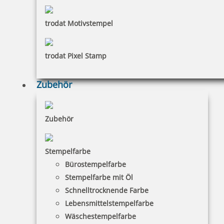
Bestellen
trodat Motivstempel
Haptische Braille Orientierungsschilder mit
Piktogramm (fühlbar) erleichtern die Zugänge in
trodat Pixel Stamp
einer neuen, barrierefreien Welt.
Zubehör
Zubehör
Stempelfarbe
Bürostempelfarbe
Stempelfarbe mit Öl
Schnelltrocknende Farbe
Lebensmittelstempelfarbe
Wäschestempelfarbe