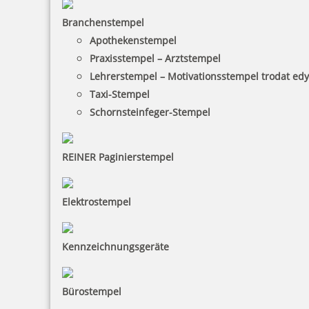
Branchenstempel
Braille Orientierungsschild Treppen mit Piktogramm
Apothekenstempel
Praxisstempel – Arztstempel
Lehrerstempel – Motivationsstempel trodat ed
Taxi-Stempel
48,91 €
Schornsteinfeger-Stempel
inkl. 19 % Mwst.
Bestellen
REINER Paginierstempel
Elektrostempel
Kennzeichnungsgeräte
Braille Orientierungsschild WC Damen mit Piktogramm
Bürostempel