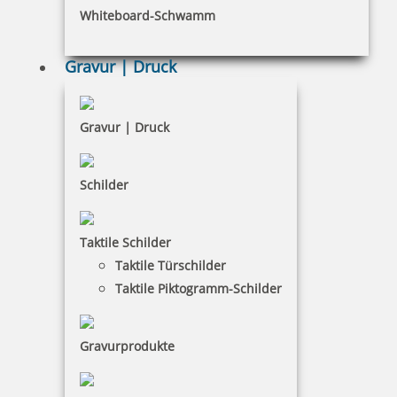
Whiteboard-Schwamm
Datenschutz
AGB
Gravur | Druck
Widerruf
Barrierefreiheit
Gravur | Druck
Vertrag widerrufen
Schilder
KUNDENBEREICH
Taktile Schilder
Mein Konto
Taktile Türschilder
Warenkorb
Taktile Piktogramm-Schilder
Kundenservice
Gravurprodukte
KONTAKT
SBP Potsdam GmbH