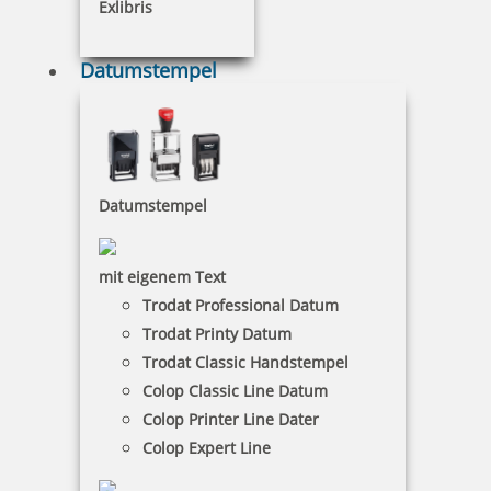
Exlibris
48,91 €
Datumstempel
inkl. 19 % Mwst.
Bestellen
Datumstempel
mit eigenem Text
Trodat Professional Datum
Braille Schild Aufzug Barrierefrei mit Piktogramm
Trodat Printy Datum
Trodat Classic Handstempel
Colop Classic Line Datum
Colop Printer Line Dater
50,42 €
Colop Expert Line