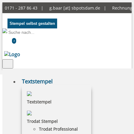
0171 - 287 86 43 |
g.baar [at] sbpotsdam.de
|
Rechnung
Stempel selbst gestalten
0
Textstempel
Textstempel
Trodat Stempel
Trodat Professional