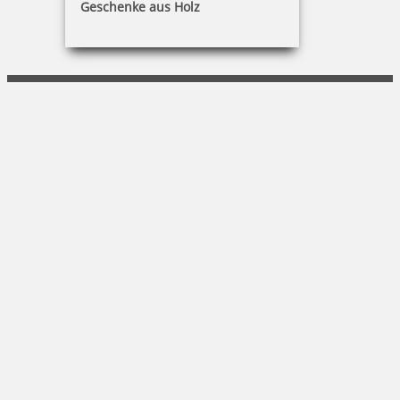
Geschenke aus Holz
Guido Baar
Am Kanal 51|14467 Potsdam
0171 - 287 86 43