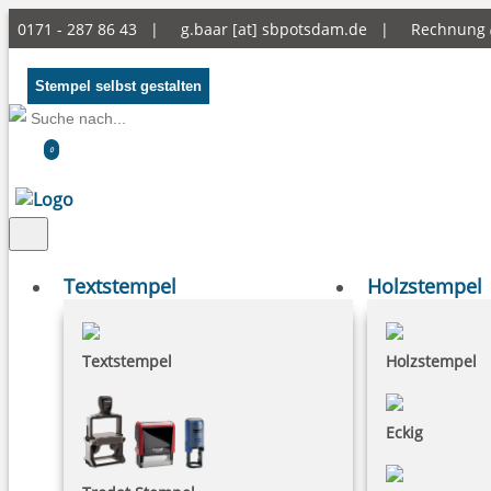
0171 - 287 86 43 |
g.baar [at] sbpotsdam.de
|
Rechnung
Stempel selbst gestalten
0
Textstempel
Holzstempel
Textstempel
Holzstempel
Eckig