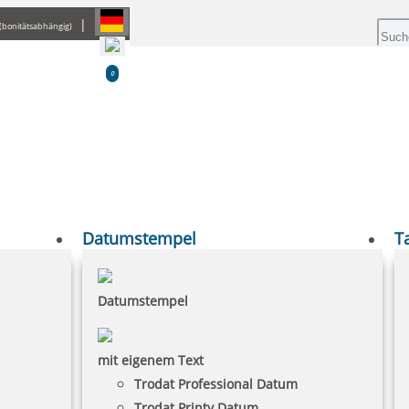
|
(bonitätsabhängig)
0
Datumstempel
T
Datumstempel
mit eigenem Text
Trodat Professional Datum
Trodat Printy Datum