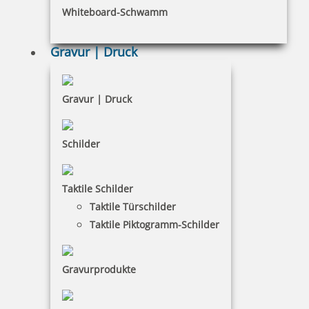
Whiteboard-Schwamm
Datenschutz
AGB
Gravur | Druck
Widerruf
Barrierefreiheit
Gravur | Druck
Vertrag widerrufen
Schilder
KUNDENBEREICH
Taktile Schilder
Mein Konto
Taktile Türschilder
Warenkorb
Taktile Piktogramm-Schilder
Kundenservice
Gravurprodukte
KONTAKT
SBP Potsdam GmbH