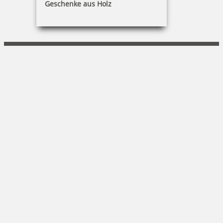
Geschenke aus Holz
Guido Baar
Am Kanal 51|14467 Potsdam
0171 - 287 86 43