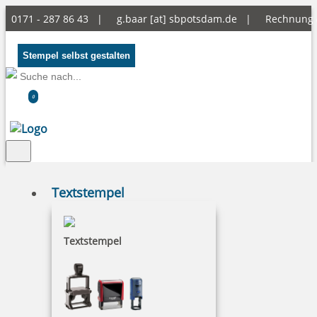
0171 - 287 86 43 |
g.baar [at] sbpotsdam.de
|
Rechnung
Stempel selbst gestalten
0
Textstempel
Faq
Textstempel
1. Ich habe eine eigene Vorlage, bzw. ein eigenes Motiv -
können Sie das verarbeiten?
Gerne! Senden Sie Ihre Vorlage bitte als PDF, Corel Draw
Datei (bis Version 16) oder AI-Datei (bis Version 10) und
wandeln Sie bitte die Schriften vorher in Kurven. Oder Sie