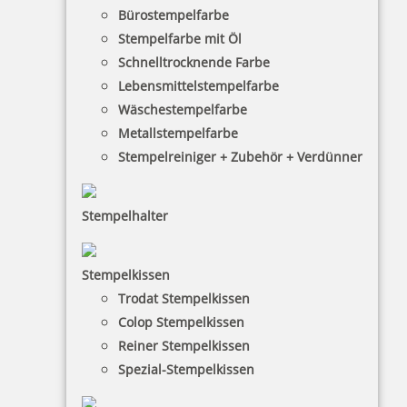
Bürostempelfarbe
Stempelfarbe mit Öl
Schnelltrocknende Farbe
Lebensmittelstempelfarbe
Wäschestempelfarbe
Metallstempelfarbe
COLOP e-mark Kunststoffschild selbstklebend 45 mm x 18 mm
Stempelreiniger + Zubehör + Verdünner
Stempelhalter
30,76 €
Stempelkissen
inkl. 19 % Mwst.
Trodat Stempelkissen
Bestellen
Colop Stempelkissen
Reiner Stempelkissen
Spezial-Stempelkissen