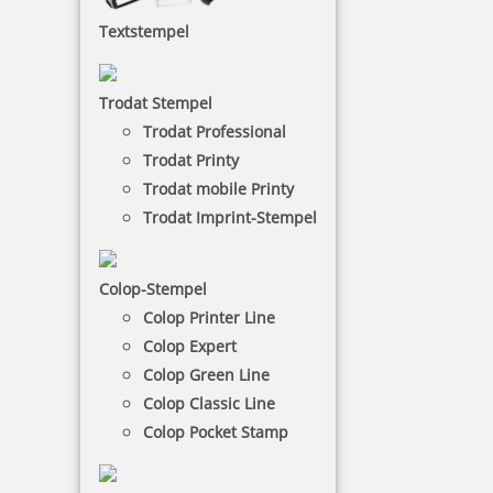
Textstempel
Der e-mark ist ein elektronisches und mobiles
(batteriebetriebenes) Markiergerät zum Erstellen
und Ändern eigener Abdrucke, welche mit einer
Trodat Stempel
einfachen Seitwärtsbewegung gestempelt werden
können. Geeignet für Abdrucke auf saugenden
Trodat Professional
Oberflächen wie Papier, Umschläge, Bücher, Karton
Trodat Printy
oder Papiertüten, aber auch auf Glas, Metall oder
Trodat mobile Printy
Stoff.
Trodat Imprint-Stempel
NACH WUNSCHSTEMPEL FILTERN
Colop-Stempel
Colop Printer Line
Colop Expert
€-
↑
Colop Green Line
€+
↓
Colop Classic Line
Colop Pocket Stamp
23 Artikel in der Kategorie