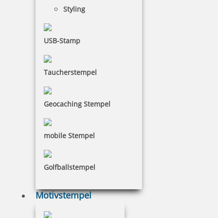
Styling
COLOP e-mark GO Schutzhülle violett
USB-Stamp
Taucherstempel
24,32 €
Geocaching Stempel
inkl. 19 % Mwst.
Bestellen
mobile Stempel
Golfballstempel
Motivstempel
COLOP e-mark GO Lineal hellgrün