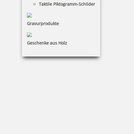
Taktile Piktogramm-Schilder
11,55 €
Gravurprodukte
inkl. 19 % Mwst.
Bestellen
Geschenke aus Holz
COLOP e-mark Endlosetikett Textil 14 mm x 8 m
22,38 €
inkl. 19 % Mwst.