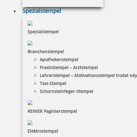
Spezialstempel
Spezialstempel
COLOP e-mark Baumwollband 25 mm x 25 m
Branchenstempel
Apothekenstempel
Praxisstempel – Arztstempel
26,99 €
Lehrerstempel – Motivationsstempel trodat ed
Taxi-Stempel
inkl. 19 % Mwst.
Schornsteinfeger-Stempel
Bestellen
REINER Paginierstempel
Elektrostempel