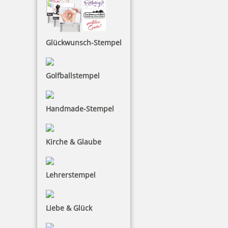
inkl. 19 % Mwst.
Bestellen
Glückwunsch-Stempel
Golfballstempel
COLOP e-mark Tintenpatrone
Handmade-Stempel
Kirche & Glaube
65,70 €
Lehrerstempel
inkl. 19 % Mwst.
Bestellen
Liebe & Glück