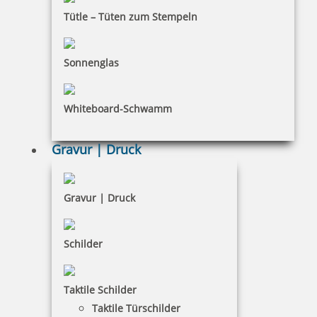
Tütle – Tüten zum Stempeln
COLOP e-mark Kunststoffschild selbstklebend 80 mm x 18 mm
Sonnenglas
Whiteboard-Schwamm
34,62 €
Gravur | Druck
inkl. 19 % Mwst.
Bestellen
Gravur | Druck
Schilder
COLOP e-mark Kunststoffschild gelocht 45 mm x 18 mm
Taktile Schilder
Taktile Türschilder