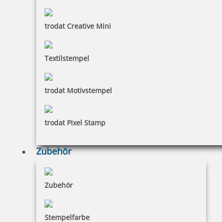
16,61 €
trodat Creative Mini
inkl. 19 % Mwst.
Bestellen
Textilstempel
trodat Motivstempel
trodat Pixel Stamp
COLOP e-mark Bandstation für Etikette und Rollenbänder
Zubehör
130,96 €
Zubehör
inkl. 19 % Mwst.
Stempelfarbe
Bestellen