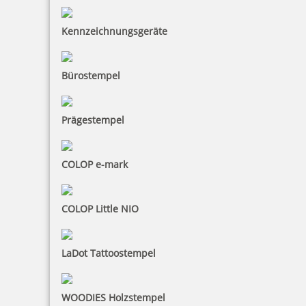
COLOP e-mark 10 mm Ribbon Guide
Kennzeichnungsgeräte
Bürostempel
12,98 €
Prägestempel
inkl. 19 % Mwst.
Bestellen
COLOP e-mark
COLOP Little NIO
COLOP e-mark Ribbon Guide 15+25 mm
LaDot Tattoostempel
WOODIES Holzstempel