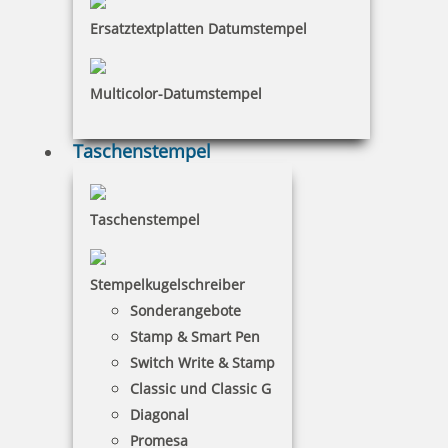
Bestellen
Ersatztextplatten Datumstempel
Multicolor-Datumstempel
Taschenstempel
COLOP e-mark GO Schutzhülle grau
Taschenstempel
24,32 €
Stempelkugelschreiber
Sonderangebote
inkl. 19 % Mwst.
Stamp & Smart Pen
Bestellen
Switch Write & Stamp
Classic und Classic G
Diagonal
Promesa