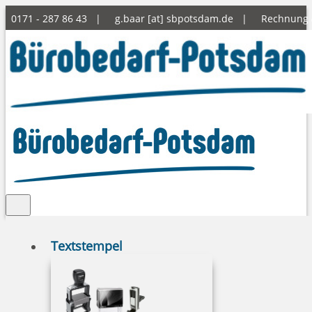
0171 - 287 86 43 |
g.baar [at] sbpotsdam.de
|
Rechnung
Textstempel
COLOP e-mark