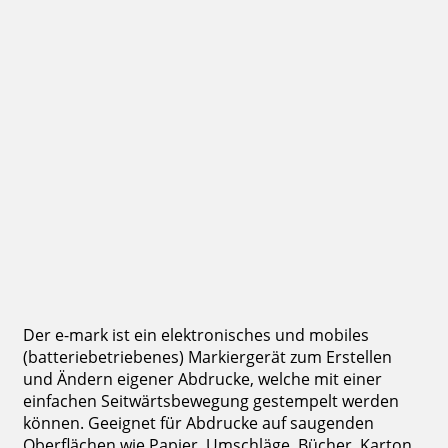
COLOP e-mark Endlosetikett weiß glänzend 14 mm x 8 m
23,88 €
inkl. 19 % Mwst.
Bestellen
Der e-mark ist ein elektronisches und mobiles
(batteriebetriebenes) Markiergerät zum Erstellen
und Ändern eigener Abdrucke, welche mit einer
einfachen Seitwärtsbewegung gestempelt werden
können. Geeignet für Abdrucke auf saugenden
Oberflächen wie Papier, Umschläge, Bücher, Karton