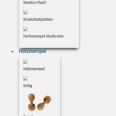
Modico Flash
Ersatztextplatten
COLOP e-mark GO
Farbstempel Multicolor
Holzstempel
208,14 €
Holzstempel
inkl. 19 % Mwst.
Bestellen
Eckig