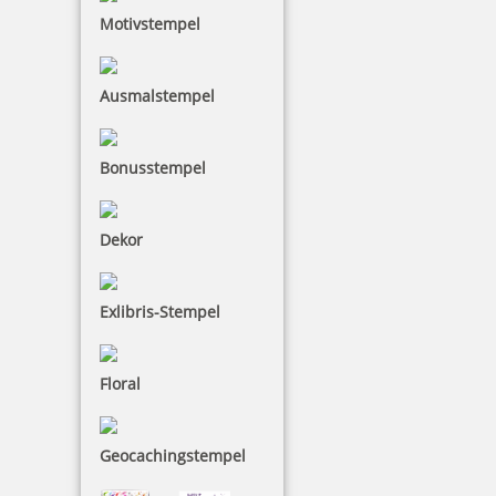
Motivstempel
11,57 €
Ausmalstempel
inkl. 19 % Mwst.
Bestellen
Bonusstempel
Dekor
Exlibris-Stempel
COLOP e-mark Schutzhülle
Floral
28,43 €
Geocachingstempel