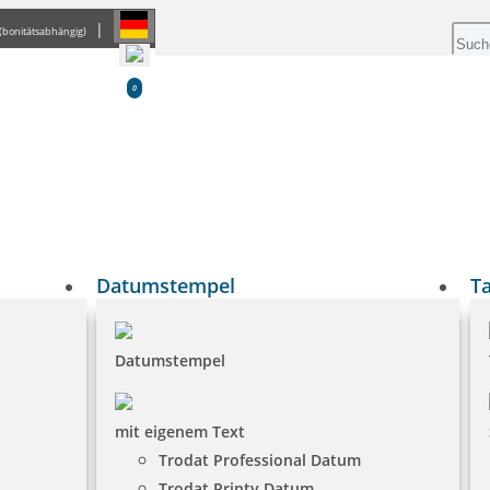
|
(bonitätsabhängig)
0
Datumstempel
T
Datumstempel
mit eigenem Text
Trodat Professional Datum
Trodat Printy Datum