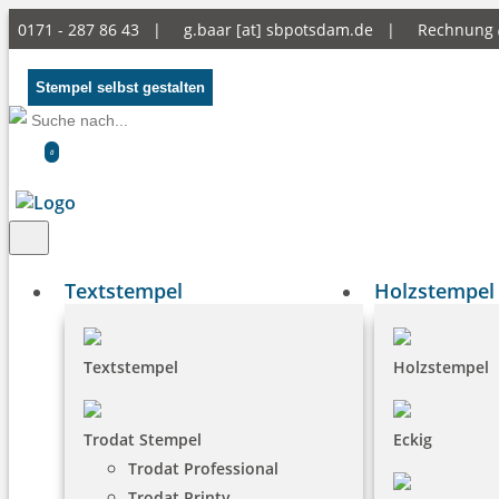
0171 - 287 86 43 |
g.baar [at] sbpotsdam.de
|
Rechnung
Stempel selbst gestalten
0
Textstempel
Holzstempel
Textstempel
Holzstempel
Trodat Stempel
Eckig
Trodat Professional
Trodat Printy