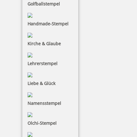
Golfballstempel
4,94 €
Handmade-Stempel
inkl. 19 % Mwst.
Bestellen
Kirche & Glaube
Lehrerstempel
Liebe & Glück
Colop WOODIES Stempelkissen Grüntöne
Namensstempel
4,94 €
Olchi-Stempel
inkl. 19 % Mwst.