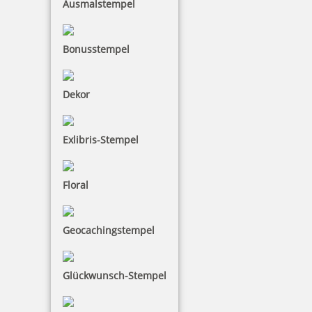
Ausmalstempel
Colop WOODIES Stempelkissen Rottöne
Bonusstempel
Dekor
4,94 €
inkl. 19 % Mwst.
Exlibris-Stempel
Bestellen
Floral
Geocachingstempel
Colop WOODIES Stempelkissen Blautöne
Glückwunsch-Stempel