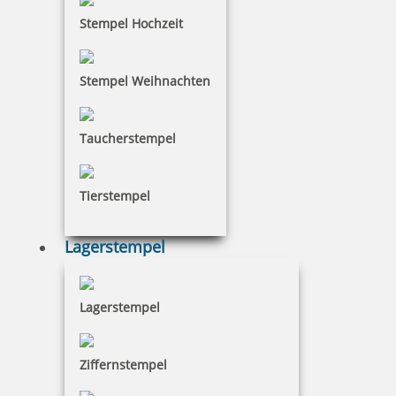
Stempel Hochzeit
Colop Ersatzkissen E/10 (Printer 10, C10, Mini Dater S 120, S 126,
S120/W, S 160)
Stempel Weihnachten
Taucherstempel
2,84 €
Tierstempel
inkl. 19 % Mwst.
Bestellen
Lagerstempel
Lagerstempel
Colop Ersatzkissen E/12 (Mini Print S 110, Mini Dater S120/DD, S
Ziffernstempel
120/P, S 120/WD, S 160/DD, S 120/13