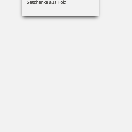
Geschenke aus Holz
Colop Ersatzkissen E/2600/2 zweif. (Classic 2460, 2660, 3660,
Office S 660)
7,26 €
inkl. 19 % Mwst.
Bestellen
Colop Ersatzkissen E/2800 (Classic 2800,2860, Expert 3800, 3860)