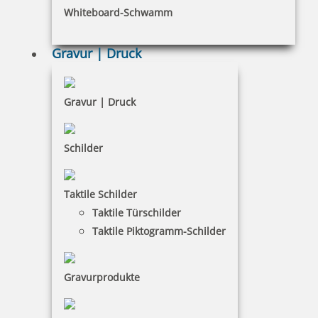
Whiteboard-Schwamm
Gravur | Druck
Colop Ersatzkissen E/2600 (2400,2460,2600,2660,3600,3660, 2008,
Gravur | Druck
2010, 2000,2008,S600)
Schilder
4,99 €
Taktile Schilder
inkl. 19 % Mwst.
Taktile Türschilder
Bestellen
Taktile Piktogramm-Schilder
Gravurprodukte