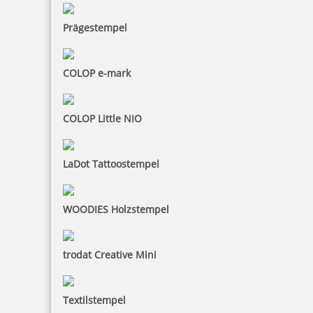
Prägestempel
Colop Ersatzkissen E/2100 (Expert 3100,3160, Classic
COLOP e-mark
2100,2100/W,2106,2106/P,2160)
COLOP Little NIO
3,58 €
LaDot Tattoostempel
inkl. 19 % Mwst.
Bestellen
WOODIES Holzstempel
trodat Creative Mini
Textilstempel
Colop Ersatzkissen E/2300