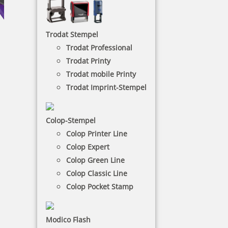
Trodat Stempel
Trodat Professional
Trodat Printy
Trodat mobile Printy
Colop Stempelkissen
Trodat Imprint-Stempel
Ihr Colop-Stempel hinterlässt keine sauberen
Colop-Stempel
Abdrucke mehr? Dann benötigen Sie ein neues
Stempelkissen.
Colop Printer Line
Colop Expert
Colop Green Line
NACH WUNSCHSTEMPEL FILTERN
Colop Classic Line
Colop Pocket Stamp
€-
↑
Modico Flash
€+
↓