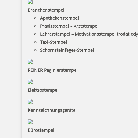
inkl. 19 % Mwst.
Branchenstempel
Bestellen
Apothekenstempel
Praxisstempel – Arztstempel
Lehrerstempel – Motivationsstempel trodat ed
Taxi-Stempel
Schornsteinfeger-Stempel
Colop Ersatzkissen E/200 (Printer S 200, S 260, S 220, S220/W, S
226, S 226/P, S 220N, S226N)
REINER Paginierstempel
Elektrostempel
3,58 €
Kennzeichnungsgeräte
inkl. 19 % Mwst.
Bestellen
Bürostempel