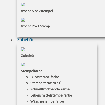
(2300,2360,2000/S,2006,3300,3360,S300,S360)
trodat Motivstempel
3,65 €
trodat Pixel Stamp
inkl. 19 % Mwst.
Zubehör
Bestellen
Zubehör
Stempelfarbe
Bürostempelfarbe
Colop Ersatzkissen E/2300/2 zweif. (Classic 2360, 3360, Office S
360)
Stempelfarbe mit Öl
Schnelltrocknende Farbe
Lebensmittelstempelfarbe
Wäschestempelfarbe
5,56 €