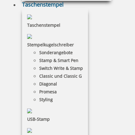
6,50 €
Taschenstempel
inkl. 19 % Mwst.
Taschenstempel
Bestellen
Stempelkugelschreiber
Sonderangebote
Stamp & Smart Pen
Switch Write & Stamp
Colop MAKE 2 Stempelkissen 110x70 mm
Classic und Classic G
Diagonal
Promesa
Styling
7,82 €
USB-Stamp
inkl. 19 % Mwst.
Bestellen