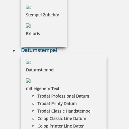
Stempel Zubehör
Colop Micro 2 Stempelkissen (70x110 mm)
Exlibris
Datumstempel
4,39 €
Datumstempel
inkl. 19 % Mwst.
Bestellen
mit eigenem Text
Trodat Professional Datum
Trodat Printy Datum
Trodat Classic Handstempel
Colop Classic Line Datum
Colop Printer Line Dater