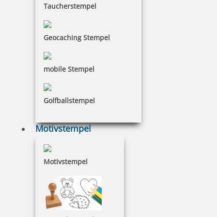
Taucherstempel
Geocaching Stempel
Colop WOODIES Stempelkissen Gelbtöne
mobile Stempel
Golfballstempel
4,94 €
Motivstempel
inkl. 19 % Mwst.
Bestellen
Motivstempel