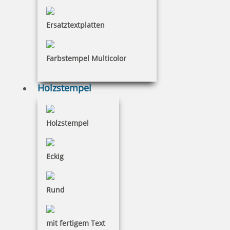
Ersatztextplatten
76 Artikel in der Kategorie
Farbstempel Multicolor
Holzstempel
Colop Micro 1 Stempelkissen (50x90 mm)
Holzstempel
Eckig
4,08 €
Rund
inkl. 19 % Mwst.
Bestellen
mit fertigem Text