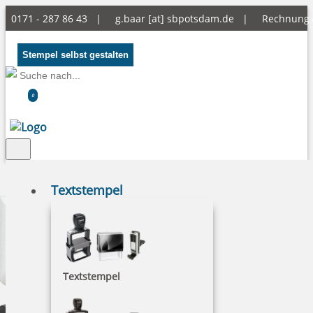
0171 - 287 86 43 |
g.baar [at] sbpotsdam.de
|
Rechnung
Stempel selbst gestalten
0
Textstempel
Textstempel