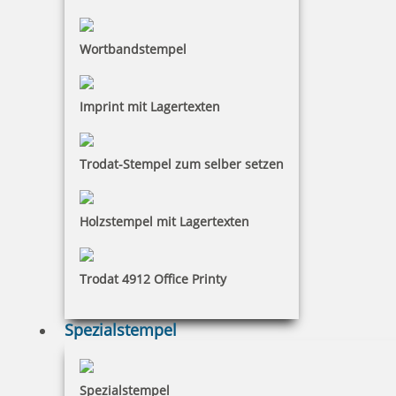
(weitere Länderzustellungen gern auf Anfrage). Ab einem
Brutto-Bestellwert von 50 Euro liefern wir
Wortbandstempel
versandkostenfrei. Der Versand an Packstationen oder
Postfächer sowie zu Inseln wie Helgoland und dem
Gebiet Büsingen ist nicht möglich.
Imprint mit Lagertexten
Sofern die Ware versendet wird, geht die Gefahr auf den
Besteller über, sobald die Sendung an die den Transport
Trodat-Stempel zum selber setzen
durchführende Person übergeben worden ist. Ist der
Besteller ein Verbraucher geht die Gefahr des zufälligen
Untergangs und der zufälligen Verschlechterung erst mit
Holzstempel mit Lagertexten
der Übergabe der Ware an den Verbraucher auf diesen
über.
Trodat 4912 Office Printy
Die Fertigung beginnt bei E-Payment mit Zahlungszusage
und bei Zahlungsart per Rechnung mit der
Spezialstempel
Rechnungsfreigabe durch die Webseite an den Besteller.
Liegt die Zahlung bis 12 Uhr vor, beginnt die
Fertigungsfrist noch ab diesem Eingangstag, soweit dies
Spezialstempel