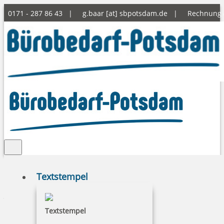
0171 - 287 86 43 |
g.baar [at] sbpotsdam.de
|
Rechnung
Textstempel
Agb
Textstempel