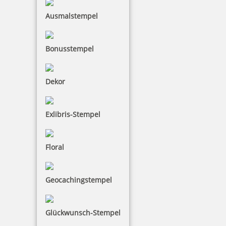
stehen mit diesem für deren hervorragende Qualität ein.
Ausmalstempel
Produktdarstellungen (Fotografien) im Internet können
gegenüber der Originalware - je nach Belichtung und
perspektivischem Blickwinkel - Abweichungen in Farbe,
Bonusstempel
Oberflächenbeschaffenheit und Größenverhältnissen
enthalten. Dies ist auch abhängig von den Einstellungen
am IT-System des Kunden, der Qualität und Kalibrierung
Dekor
des Bildschirms bzw. des Druckers.
Exlibris-Stempel
Sollte dem Kunden ein Fehler in der Produktdarstellung
bekannt werden, bitten wir höflich um entsprechenden
Hinweis. Wir werden die Beanstandung umgehend
Floral
überprüfen und den Fehler ggf. abstellen.
5. Bezahlung
Geocachingstempel
In unserem Shop stehen Ihnen grundsätzlich die
folgenden Zahlungsarten zur Verfügung:
Glückwunsch-Stempel