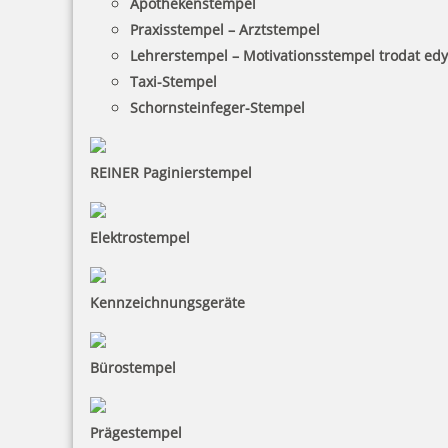
Apothekenstempel
Praxisstempel – Arztstempel
Lehrerstempel – Motivationsstempel trodat ed
Taxi-Stempel
Colop Bänderstempel P700/S3 Datum Rechts
Schornsteinfeger-Stempel
REINER Paginierstempel
30,23 €
Elektrostempel
inkl. 19 % Mwst.
Jetzt gestalten
Kennzeichnungsgeräte
Bürostempel
Prägestempel