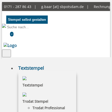
0171 - 287 86 43 |
g.baar [at] sbpotsdam.de
|
Rechnung
Stempel selbst gestalten
0
Textstempel
Textstempel
Trodat Stempel
Trodat Professional