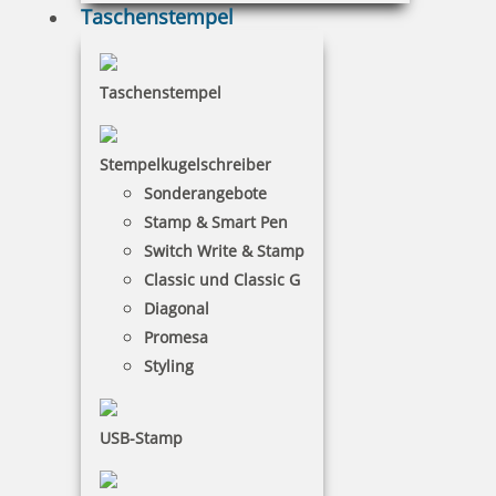
Taschenstempel
Taschenstempel
Stempelkugelschreiber
Trodat Classic Datumstempel 2910 P03 54x24 mm
Sonderangebote
Stamp & Smart Pen
Switch Write & Stamp
Classic und Classic G
43,26 €
Diagonal
Promesa
inkl. 19 % Mwst.
Styling
Jetzt gestalten
USB-Stamp