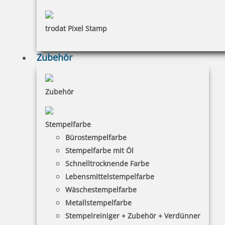
47,29 €
trodat Pixel Stamp
inkl. 19 % Mwst.
Jetzt gestalten
Zubehör
Zubehör
Trodat Classic Datumstempel 2920/SP 32x67 mm, Text Eingang
Stempelfarbe
Bürostempelfarbe
Stempelfarbe mit Öl
Schnelltrocknende Farbe
36,78 €
Lebensmittelstempelfarbe
Wäschestempelfarbe
inkl. 19 % Mwst.
Metallstempelfarbe
Jetzt gestalten
Stempelreiniger + Zubehör + Verdünner