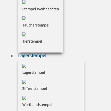
Stempel Weihnachten
73,63 €
Taucherstempel
inkl. 19 % Mwst.
Jetzt gestalten
Tierstempel
Lagerstempel
Lagerstempel
Trodat Stegstempel 1010/56 Text mit Datum 4 mm Schrifthöhe
Ziffernstempel
24,20 €
Wortbandstempel