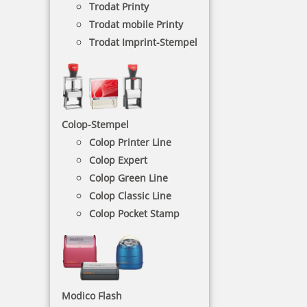
Trodat Printy
Trodat mobile Printy
Trodat Imprint-Stempel
Trodat Classic
Colop-Stempel
Handstempel
Colop Printer Line
Colop Expert
Colop Green Line
Dieser Stempel hat kein eingebautes
Stempelkissen. Das bedeutet, es muss ein
Colop Classic Line
separates Kissen dazu bestellt werden. Bei dem
Colop Pocket Stamp
Trodat Classic-Handstempel liegt das Datum in der
Mitte der Textplatte und der Text befindet sich
darüber und darunter.
Modico Flash
NACH WUNSCHSTEMPEL FILTERN