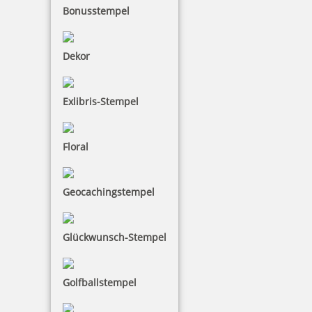
Bonusstempel
52,66 €
Dekor
inkl. 19 % Mwst.
Jetzt gestalten
Exlibris-Stempel
Floral
Geocachingstempel
Trodat Classic Datumstempel 2910 P07 60x40 mm
Glückwunsch-Stempel
58,08 €
Golfballstempel
inkl. 19 % Mwst.