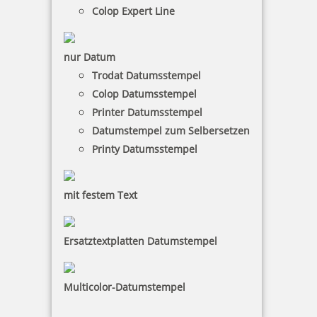
46,61 €
Colop Expert Line
inkl. 19 % Mwst.
nur Datum
Jetzt gestalten
Trodat Datumsstempel
Colop Datumsstempel
Printer Datumsstempel
Datumstempel zum Selbersetzen
Printy Datumsstempel
Trodat Classic Datumstempel 2910 P02 51x38 mm
mit festem Text
Ersatztextplatten Datumstempel
52,66 €
Multicolor-Datumstempel
inkl. 19 % Mwst.
Jetzt gestalten