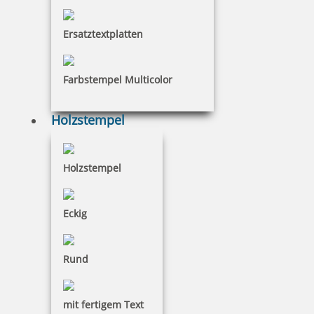
Ersatztextplatten
€-
↑
€+
↓
Farbstempel Multicolor
17 Artikel in der Kategorie
Holzstempel
Holzstempel
Eckig
Rund
mit fertigem Text