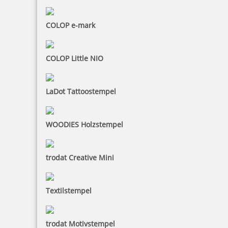
Trodat Classic Datumstempel 2920 P20 oval 67 x 44 mm
COLOP e-mark
39,20 €
COLOP Little NIO
inkl. 19 % Mwst.
LaDot Tattoostempel
Jetzt gestalten
WOODIES Holzstempel
trodat Creative Mini
Trodat Classic Datumstempel 2920 P30 rund 51 mm
Textilstempel
trodat Motivstempel