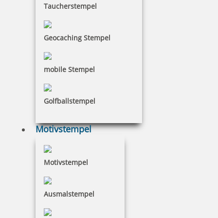
Taucherstempel
Trodat Classic Datumstempel 2910 P04 54x30 mm
Geocaching Stempel
mobile Stempel
43,26 €
inkl. 19 % Mwst.
Golfballstempel
Jetzt gestalten
Motivstempel
Motivstempel
Trodat Classic Datumstempel 2910 P05 54x34 mm
Ausmalstempel