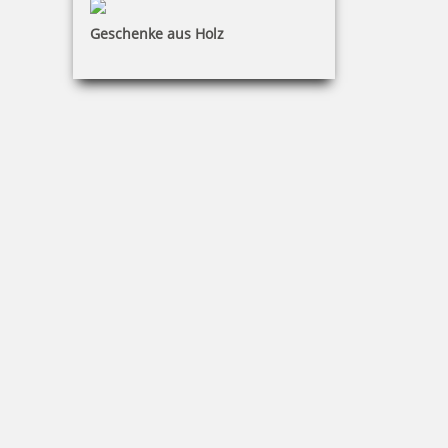
Geschenke aus Holz
70,20 €
inkl. 19 % Mwst.
Jetzt gestalten
Heri Rollerball Promesa mit Stempel Gehäuse schwarz
70,20 €
inkl. 19 % Mwst.