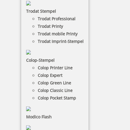
Die Heri Stempelkugelschreiber sind praktische
Trodat Stempel
Begleiter für unterwegs, denn sie passen in jede
Trodat Professional
Tasche.
Trodat Printy
Trodat mobile Printy
NACH WUNSCHSTEMPEL FILTERN
Trodat Imprint-Stempel
Colop-Stempel
€-
↑
Colop Printer Line
€+
↓
Colop Expert
Colop Green Line
Colop Classic Line
STEMPELKUGELSCHREIBER -
Colop Pocket Stamp
KATEGORIEN
Modico Flash