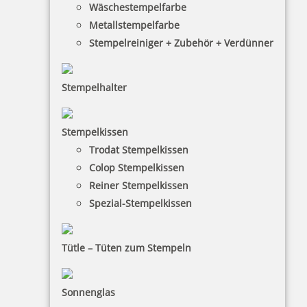
Wäschestempelfarbe
Metallstempelfarbe
Stempelreiniger + Zubehör + Verdünner
Stempelhalter
Heri Füllfederhalter Promesa mit Stempel Gehäuse schwarz
Stempelkissen
Trodat Stempelkissen
Colop Stempelkissen
81,18 €
Reiner Stempelkissen
Spezial-Stempelkissen
inkl. 19 % Mwst.
Jetzt gestalten
Tütle – Tüten zum Stempeln
Sonnenglas