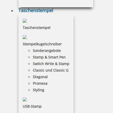
Taschenstempel
Taschenstempel
Heri Mini Smartpen Stempelkugelschreiber schwarz mit
Gutschein
Stempelkugelschreiber
Sonderangebote
Stamp & Smart Pen
Switch Write & Stamp
51,82 €
Classic und Classic G
Diagonal
inkl. 19 % Mwst.
Promesa
Bestellen
Styling
USB-Stamp