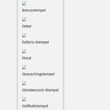
Bonusstempel
46,40 €
Dekor
inkl. 19 % Mwst.
Bestellen
Exlibris-Stempel
Floral
Stempelkugelschreiber Heri 3308 Wood-Look mit Gutschein
Geocachingstempel
Glückwunsch-Stempel
52,41 €
Golfballstempel