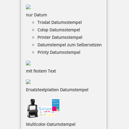
nur Datum
Trodat Datumsstempel
Colop Datumsstempel
33 Artikel in der Kategorie
Printer Datumsstempel
Datumstempel zum Selbersetzen
Printy Datumsstempel
mit festem Text
Heri Mini Smartpen 4374 Stempelkugelschreiber rot mit
Gutschein
Ersatztextplatten Datumstempel
51,82 €
inkl. 19 % Mwst.
Multicolor-Datumstempel
Bestellen