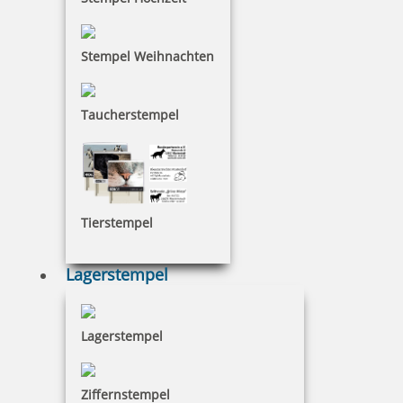
Stempel Weihnachten
51,82 €
Taucherstempel
inkl. 19 % Mwst.
Jetzt gestalten
Tierstempel
Lagerstempel
Heri Smartpen Stempelkugelschreiber 3300 34 x 8 mm Silber
Lagerstempel
44,17 €
Ziffernstempel