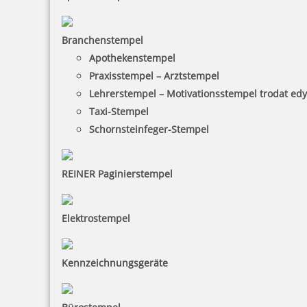
Branchenstempel
Apothekenstempel
Praxisstempel – Arztstempel
Smartpen Heri Stamp & Touch Pen 3304 Stempelkugelschreiber
Pink
Lehrerstempel – Motivationsstempel trodat ed
Taxi-Stempel
Schornsteinfeger-Stempel
46,40 €
REINER Paginierstempel
inkl. 19 % Mwst.
Jetzt gestalten
Elektrostempel
Kennzeichnungsgeräte