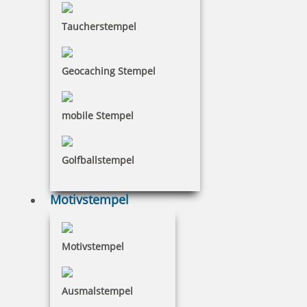
Taucherstempel
Smartpen Heri Stamp & Touch Pen 3304 Stempelkugelschreiber
Pink mit Gutschein
Geocaching Stempel
46,40 €
mobile Stempel
inkl. 19 % Mwst.
Golfballstempel
Bestellen
Motivstempel
Motivstempel
Stempelkugelschreiber Heri Stamp & Touch Pen 3307 Gelb mit
Gutschein
Ausmalstempel