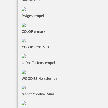
Bürostempel
Smartpen Heri 3307 Kugelschreiber Gelb mit integriertem
Stempel
Prägestempel
46,40 €
COLOP e-mark
inkl. 19 % Mwst.
Jetzt gestalten
COLOP Little NIO
LaDot Tattoostempel
WOODIES Holzstempel
Heri Stamp & Touch Pen 3308 Stempelkugelschreiber Wood-
Look
trodat Creative Mini