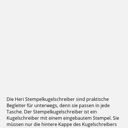
Heri Diagonal Wave 6221 Stempelkugelschreiber 34 x 8 mm
42,97 €
inkl. 19 % Mwst.
Jetzt gestalten
Die Heri Stempelkugelschreiber sind praktische
Begleiter für unterwegs, denn sie passen in jede
Tasche. Der Stempelkugelschreiber ist ein
Kugelschreiber mit einem eingebautem Stempel. Sie
müssen nur die hintere Kappe des Kugelschreibers