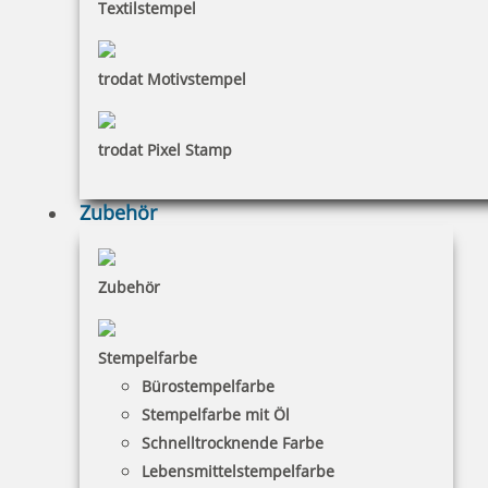
Textilstempel
52,41 €
inkl. 19 % Mwst.
trodat Motivstempel
Jetzt gestalten
trodat Pixel Stamp
Zubehör
Smartpen Heri Stamp & Touch Pen 3309 Stempelkugelschreiber
Zubehör
Kiwi
Stempelfarbe
46,40 €
Bürostempelfarbe
Stempelfarbe mit Öl
Schnelltrocknende Farbe
inkl. 19 % Mwst.
Lebensmittelstempelfarbe
Jetzt gestalten