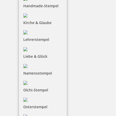
sich Ihr ganz persönliches aussuchen und einen
Handmade-Stempel
individuellen Text gestalten. Diese Holzstempel
benötigen ein separates Stempelkissen.
Kirche & Glaube
Lehrerstempel
Liebe & Glück
Namensstempel
Olchi-Stempel
Osterstempel