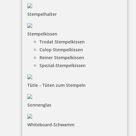
Stempelhalter
HINWEISE
Stempelkissen
Trodat Stempelkissen
FAQ
Colop Stempelkissen
Versandinformationen
Reiner Stempelkissen
Spezial-Stempelkissen
Zahlungsbedingungen
Bestellhinweise
Tütle – Tüten zum Stempeln
Dateiformate
INFORMATIONEN
Sonnenglas
Impressum
Whiteboard-Schwamm
Datenschutz