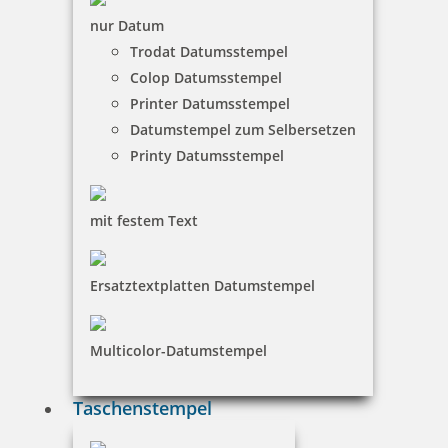
nur Datum
Trodat Datumsstempel
Colop Datumsstempel
Holzstempel Exlibris Motiv 04
Printer Datumsstempel
Datumstempel zum Selbersetzen
Printy Datumsstempel
18,80 €
mit festem Text
inkl. 19 % Mwst.
Jetzt gestalten
Ersatztextplatten Datumstempel
Multicolor-Datumstempel
Taschenstempel
Holzstempel Exlibris Motiv 05