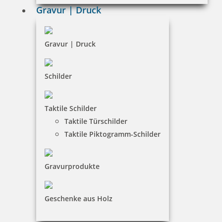
AGB
Gravur | Druck
Widerruf
Barrierefreiheit
Gravur | Druck
Vertrag widerrufen
Schilder
KUNDENBEREICH
Taktile Schilder
Mein Konto
Taktile Türschilder
Warenkorb
Taktile Piktogramm-Schilder
Kundenservice
Gravurprodukte
KONTAKT
SBP Potsdam GmbH
Geschenke aus Holz
Guido Baar
Am Kanal 51|14467 Potsdam