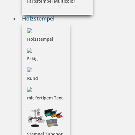
Farbstempel Multicolor
18,80 €
Holzstempel
inkl. 19 % Mwst.
Holzstempel
Jetzt gestalten
Eckig
Rund
Holzstempel Exlibris Motiv 02
mit fertigem Text
18,80 €
Stempel Zubehör