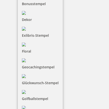
Bonusstempel
Dekor
Holzstempel Exlibris Motiv 08
Exlibris-Stempel
Floral
18,80 €
inkl. 19 % Mwst.
Geocachingstempel
Jetzt gestalten
Glückwunsch-Stempel
Sie wollen auf originelle Weise zeigen, das dieses
Buch oder das Dokument Ihnen gehört, dann sind
Golfballstempel
die Exlibris-Stempel genau das Richtige für Sie. Es
gibt eine große Auswahl an Motiven. So können Sie