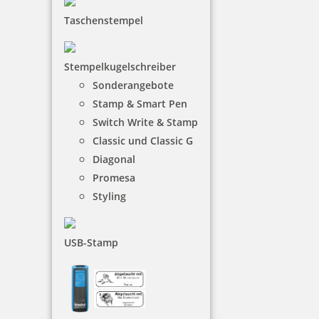
Taschenstempel
18,80 €
Stempelkugelschreiber
Sonderangebote
inkl. 19 % Mwst.
Stamp & Smart Pen
Jetzt gestalten
Switch Write & Stamp
Classic und Classic G
Diagonal
Promesa
Styling
Holzstempel Exlibris Motiv 06
USB-Stamp
18,80 €