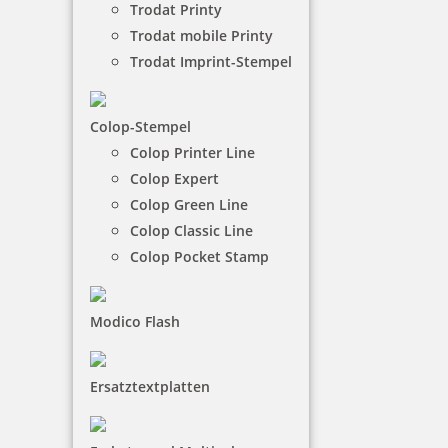
Trodat Printy
Trodat mobile Printy
NACH WUNSCHSTEMPEL FILTERN
Trodat Imprint-Stempel
Colop-Stempel
€-
↑
Colop Printer Line
€+
↓
Colop Expert
Colop Green Line
Colop Classic Line
8 Artikel in der Kategorie
Colop Pocket Stamp
Modico Flash
Ersatztextplatten
Holzstempel Exlibris Motiv 01