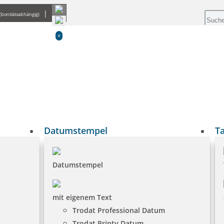
|
(bonitätsabhängig)
0
Datumstempel
T
Datumstempel
mit eigenem Text
Trodat Professional Datum
Trodat Printy Datum