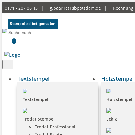
0171 - 287 86 43 |
g.baar [at] sbpotsdam.de
|
Rechnung
Stempel selbst gestalten
0
Textstempel
Holzstempel
Textstempel
Holzstempel
Trodat Stempel
Eckig
Trodat Professional
Trodat Printy