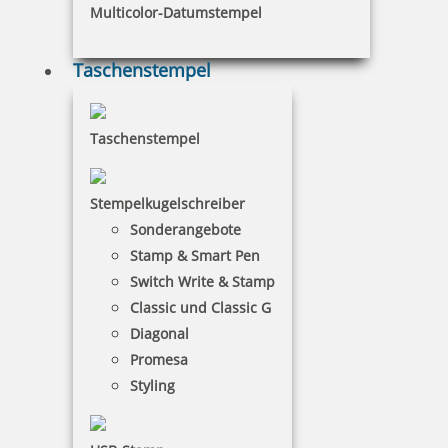
19,46 €
Multicolor-Datumstempel
inkl. 19 % Mwst.
Taschenstempel
Bestellen
Taschenstempel
Stempelkugelschreiber
Sonderangebote
Trodat Stempelträger 3008, Kunststoff für 8 Stempel
Stamp & Smart Pen
Switch Write & Stamp
Classic und Classic G
Diagonal
8,19 €
Promesa
Styling
inkl. 19 % Mwst.
Bestellen