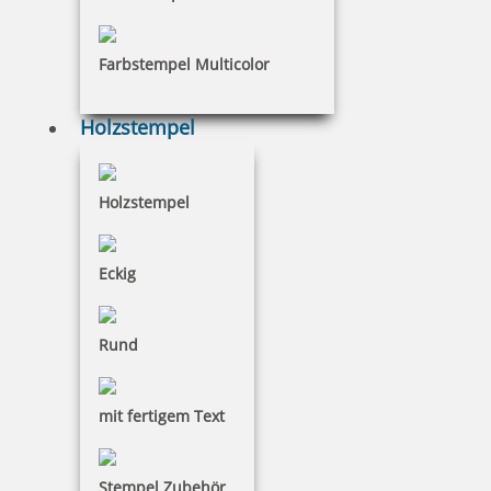
inkl. 19 % Mwst.
Bestellen
Farbstempel Multicolor
Holzstempel
Holzstempel
MAUL Stempelträger gerade Form für 4 Stempel
Eckig
8,00 €
Rund
inkl. 19 % Mwst.
mit fertigem Text
Bestellen
Stempel Zubehör