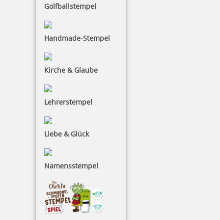
Golfballstempel
15,74 €
Handmade-Stempel
inkl. 19 % Mwst.
Bestellen
Kirche & Glaube
Lehrerstempel
Lanyard Schlüsselband für Stamp Mouse und Pocket Stamp
Liebe & Glück
Namensstempel
3,31 €
inkl. 19 % Mwst.