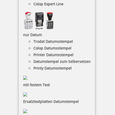
Colop Expert Line
15,43 €
nur Datum
inkl. 19 % Mwst.
Trodat Datumsstempel
Bestellen
Colop Datumsstempel
Printer Datumsstempel
Datumstempel zum Selbersetzen
Printy Datumsstempel
mit festem Text
MAUL Stempelträger gerade Form für 12 Stempel
Ersatztextplatten Datumstempel