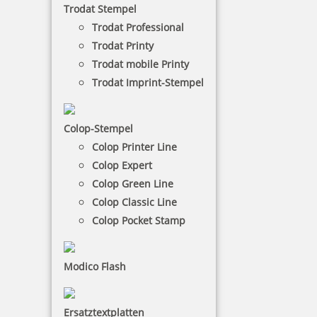
Trodat Stempel
Trodat Professional
€-
↑
Trodat Printy
€+
↓
Trodat mobile Printy
Trodat Imprint-Stempel
10 Artikel in der Kategorie
Colop-Stempel
Colop Printer Line
Colop Expert
Colop Green Line
Colop Classic Line
Colop Pocket Stamp
MAUL Acryl Stempelträger gerade für 4 Stempel
Modico Flash
7,91 €
Ersatztextplatten