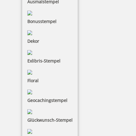
Ausmalstempel
Trodat Stempelträger 3014, Kunststoff für 14 Stempel
Bonusstempel
9,90 €
Dekor
inkl. 19 % Mwst.
Exlibris-Stempel
Bestellen
Floral
Geocachingstempel
Trodat Stempelträger 3016/M, Metall für 16 Stempel
Glückwunsch-Stempel