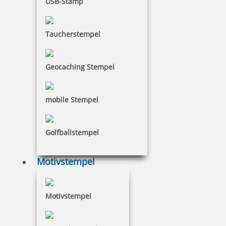
USB-Stamp
Taucherstempel
Geocaching Stempel
Trodat Stempelträger 3010/M, Metall für 10 Stempel
mobile Stempel
13,39 €
Golfballstempel
inkl. 19 % Mwst.
Motivstempel
Bestellen
Motivstempel