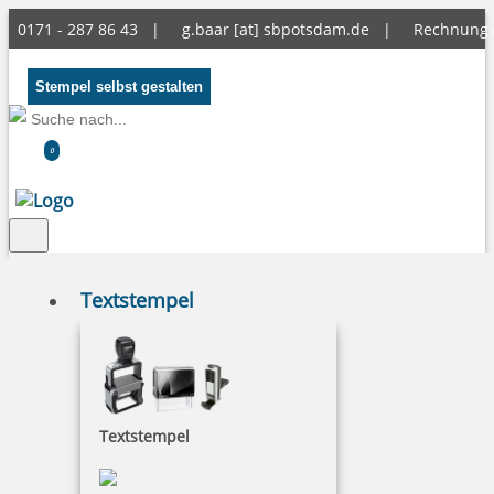
0171 - 287 86 43 |
g.baar [at] sbpotsdam.de
|
Rechnung
Stempel selbst gestalten
0
Textstempel
Stempelhalter
Textstempel
NACH WUNSCHSTEMPEL FILTERN