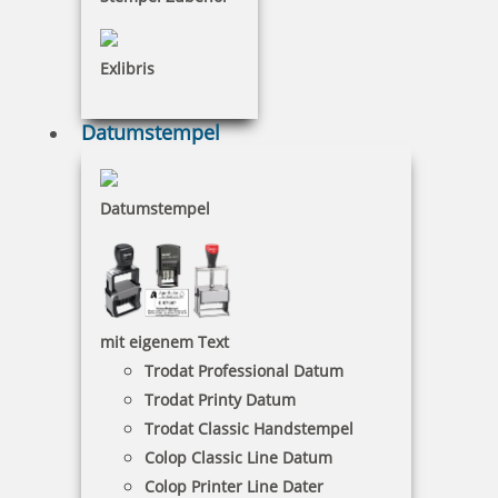
Exlibris
MAUL Stempelträger gerade Form für 6 Stempel
Datumstempel
Datumstempel
9,89 €
inkl. 19 % Mwst.
Bestellen
mit eigenem Text
Trodat Professional Datum
Trodat Printy Datum
Trodat Classic Handstempel
Colop Classic Line Datum
Colop Printer Line Dater
MAUL Stempelträger gerade Form für 8 Stempel