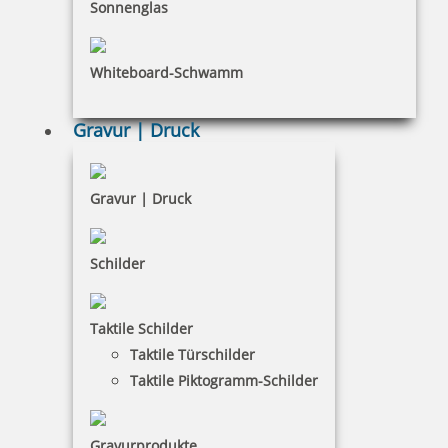
INFORMATIONEN
Sonnenglas
Impressum
Whiteboard-Schwamm
Datenschutz
AGB
Gravur | Druck
Widerruf
Barrierefreiheit
Gravur | Druck
Vertrag widerrufen
Schilder
KUNDENBEREICH
Taktile Schilder
Mein Konto
Taktile Türschilder
Warenkorb
Taktile Piktogramm-Schilder
Kundenservice
Gravurprodukte