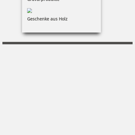
KONTAKT
SBP Potsdam GmbH
Geschenke aus Holz
Guido Baar
Am Kanal 51|14467 Potsdam
0171 - 287 86 43