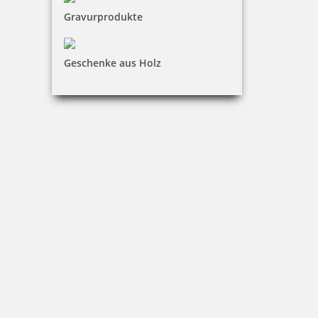
Gravurprodukte
zusätzlicher Zahlen/ Buchstabenschieber für PERFOSET I/D und
II/D
Geschenke aus Holz
19,04 €
inkl. 19 % Mwst.
Bestellen
Sicherheitsschloss fuer PERFOSET I/P oder Modelle I/D und II/D