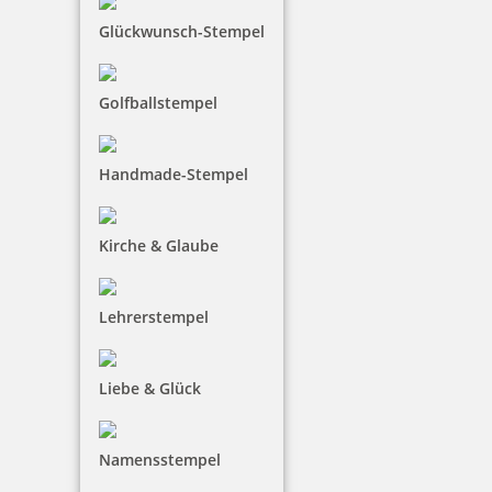
Glückwunsch-Stempel
93,68 €
Golfballstempel
inkl. 19 % Mwst.
Jetzt gestalten
Handmade-Stempel
Kirche & Glaube
Lehrerstempel
Tasche Deluxebag schwarz für Prägezange Modell Ideal
Liebe & Glück
8,26 €
Namensstempel