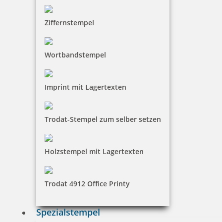
Ziffernstempel
54,47 €
Wortbandstempel
inkl. 19 % Mwst.
Jetzt gestalten
Imprint mit Lagertexten
Trodat-Stempel zum selber setzen
Holzstempel mit Lagertexten
Prägezangen Haftetiketten 250 Stück auf Rolle in rot, silber oder
gold
Trodat 4912 Office Printy
Spezialstempel
74,78 €