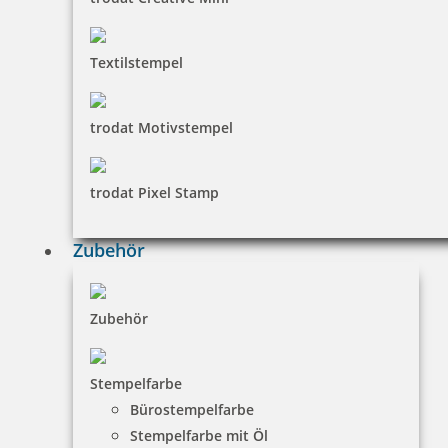
fester Text bis 7 Buchstaben pro Zeile für PERFOSET I/D
Textilstempel
428,40 €
trodat Motivstempel
inkl. 19 % Mwst.
trodat Pixel Stamp
Bestellen
Zubehör
Zubehör
Perforiermaschine PERFOSET II/D
Stempelfarbe
Bürostempelfarbe
Stempelfarbe mit Öl