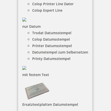
Colop Printer Line Dater
Prägestempel Trodat Ideal Modell MI C 41 chrom mit Gravur 41
mm
Colop Expert Line
nur Datum
93,68 €
Trodat Datumsstempel
Colop Datumsstempel
Printer Datumsstempel
inkl. 19 % Mwst.
Jetzt gestalten
Datumstempel zum Selbersetzen
Printy Datumsstempel
mit festem Text
Prägegerät universal Modell MI C 51 chrom mit Gravur
Ersatztextplatten Datumstempel