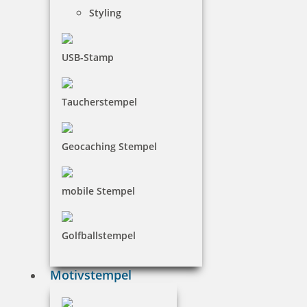
Jetzt gestalten
Styling
USB-Stamp
Taucherstempel
Prägestempel Trodat Ideal MI S 25 schwarz mit Gravur 50 x 24
mm
Geocaching Stempel
93,68 €
mobile Stempel
inkl. 19 % Mwst.
Jetzt gestalten
Golfballstempel
Motivstempel