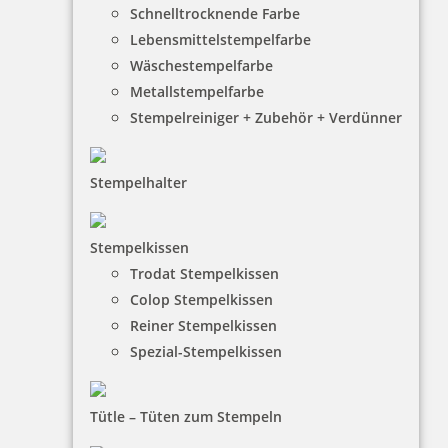
2.153,90 €
Schnelltrocknende Farbe
Lebensmittelstempelfarbe
Wäschestempelfarbe
inkl. 19 % Mwst.
Bestellen
Metallstempelfarbe
Stempelreiniger + Zubehör + Verdünner
Stempelhalter
Stempelkissen
fester Text bis 7 Buchstaben pro Zeile für PERFOSET II/D
Trodat Stempelkissen
Colop Stempelkissen
Reiner Stempelkissen
Spezial-Stempelkissen
428,40 €
inkl. 19 % Mwst.
Tütle – Tüten zum Stempeln
Bestellen