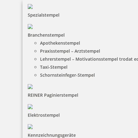
inkl. 19 % Mwst.
Spezialstempel
Bestellen
Branchenstempel
Apothekenstempel
Praxisstempel – Arztstempel
Lehrerstempel – Motivationsstempel trodat 
Taxi-Stempel
jeder weitere Buchstabe PERFOSET I/D o. II/D
Schornsteinfeger-Stempel
REINER Paginierstempel
48,79 €
Elektrostempel
inkl. 19 % Mwst.
Bestellen
Kennzeichnungsgeräte