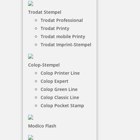
Mit den Trodat Prägezangen oder den
Trodat Stempel
Prägestempeln kann man auf Papier oder feinem
Trodat Professional
Karton mechanische Gravuren hinterlassen. Sie
Trodat Printy
können mit einer Prägezange nicht nur Texte und
Trodat mobile Printy
Ziffern hinterlassen, sondern auch Ihr eigenes
Firmenlogo.
Trodat Imprint-Stempel
NACH WUNSCHSTEMPEL FILTERN
Colop-Stempel
Colop Printer Line
Colop Expert
Colop Green Line
€-
↑
€+
↓
Colop Classic Line
Colop Pocket Stamp
22 Artikel in der Kategorie
Modico Flash