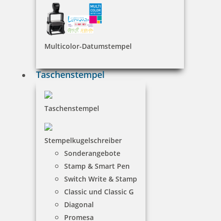
93,68 €
inkl. 19 % Mwst.
Multicolor-Datumstempel
Jetzt gestalten
Taschenstempel
Taschenstempel
Prägestempel Trodat Ideal Modell MI P 41 pink mit Gravur 41
mm
Stempelkugelschreiber
Sonderangebote
Stamp & Smart Pen
Switch Write & Stamp
93,68 €
Classic und Classic G
Diagonal
inkl. 19 % Mwst.
Promesa