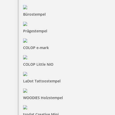
Bürostempel
Perforiermaschine PERFOSET I/D
Prägestempel
COLOP e-mark
1.861,16 €
COLOP Little NIO
inkl. 19 % Mwst.
Bestellen
LaDot Tattoostempel
WOODIES Holzstempel
trodat Creative Mini