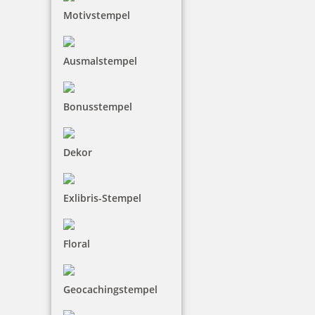
Motivstempel
Prägestempel Trodat Ideal Modell MI S 41 schwarz mit Gravur
41 mm
Ausmalstempel
Bonusstempel
93,68 €
inkl. 19 % Mwst.
Dekor
Jetzt gestalten
Exlibris-Stempel
Floral
Prägegerät universal Modell MI S 51 schwarz mit Gravur
Geocachingstempel