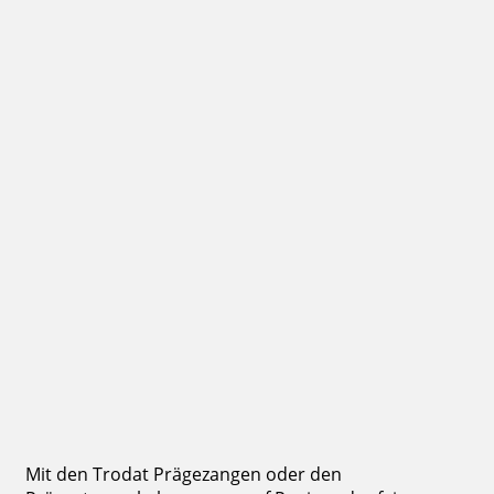
Bestellen
Unterstempel und Einbau fuer PERFOSET I/P
128,52 €
inkl. 19 % Mwst.
Bestellen
Mit den Trodat Prägezangen oder den