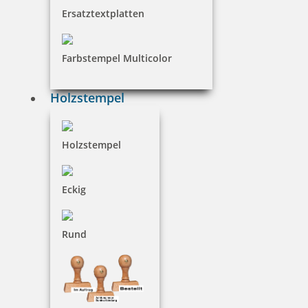
Ersatztextplatten
Farbstempel Multicolor
Prägestempel universal Trodat Ideal Modell MI C 25 chrom mit
Gravur
Holzstempel
93,68 €
Holzstempel
inkl. 19 % Mwst.
Eckig
Jetzt gestalten
Rund