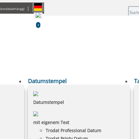
|
(bonitätsabhängig)
0
Datumstempel
T
Datumstempel
mit eigenem Text
Trodat Professional Datum
Trodat Printy Datum