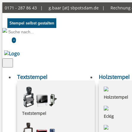
0171 - 287 86 43 |
g.baar [at] sbpotsdam.de
|
Rechnung
Stempel selbst gestalten
0
Textstempel
Holzstempel
Holzstempel
Textstempel
Eckig