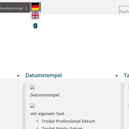
|
(bonitätsabhängig)
0
Datumstempel
T
Datumstempel
mit eigenem Text
Trodat Professional Datum
Trodat Printy Datum