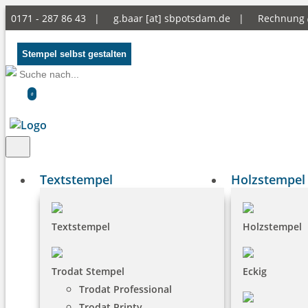
0171 - 287 86 43 |
g.baar [at] sbpotsdam.de
|
Rechnung
Stempel selbst gestalten
0
Textstempel
Holzstempel
Textstempel
Holzstempel
Trodat Stempel
Eckig
Trodat Professional
Trodat Printy