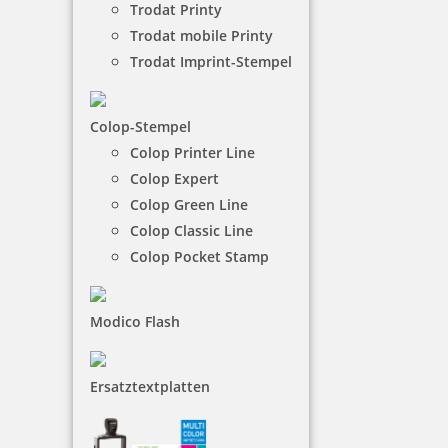
Trodat Printy
Aluminium. Gestalten Sie in wenigen Schritten Ihr
Trodat mobile Printy
Schild für Ihre Kanzlei, Notariat, Firma oder Praxis.
Trodat Imprint-Stempel
€-
↑
€+
↓
Colop-Stempel
Colop Printer Line
Colop Expert
1 Artikel in der Kategorie
Colop Green Line
Colop Classic Line
Colop Pocket Stamp
Modico Flash
Namensschild Acryl mit Magnetbefestigung 70x25x2mm
Ersatztextplatten