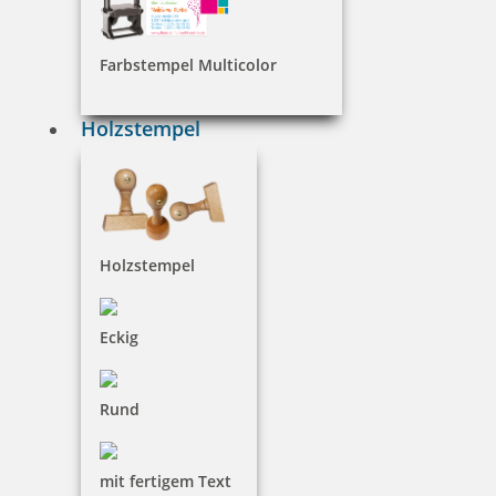
15,80 €
Farbstempel Multicolor
inkl. 19 % Mwst.
Jetzt gestalten
Holzstempel
Schilder zum selber Gestalten: Repräsentieren Sie
sich Ihren Kunden oder Besuchern mit einem edlen
und einprägsamen Schild aus Acryl oder Aluminium.
Gestalten Sie in wenigen Schritten Ihr Schild für Ihre
Holzstempel
Kanzlei, Notariat, Firma oder Praxis.
Eckig
Rund
mit fertigem Text