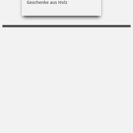
Geschenke aus Holz
Guido Baar
Am Kanal 51|14467 Potsdam
0171 - 287 86 43